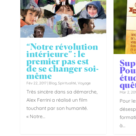
“Notre révolution
intérieure” : le
premier pas est
Sup’
de se changer soi-
Pou
même
étu
quê
Fév 22, 2017
|
Blog
,
Spiritualité
,
Voyage
Très sincère dans sa démarche,
Mar 2, 20
Alex Ferrini a réalisé un film
Pour le
touchant par son humanité.
désesp
« Notre...
format
à...