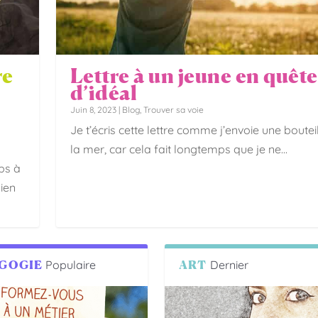
re
Lettre à un jeune en quête
d’idéal
Juin 8, 2023
|
Blog
,
Trouver sa voie
Je t’écris cette lettre comme j’envoie une boutei
la mer, car cela fait longtemps que je ne...
ps à
bien
GOGIE
Populaire
ART
Dernier