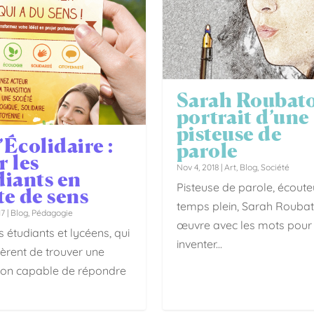
Sarah Roubato
portrait d’une
pisteuse de
Écolidaire :
parole
r les
Nov 4, 2018
|
Art
,
Blog
,
Société
diants en
Pisteuse de parole, écout
te de sens
temps plein, Sarah Rouba
17
|
Blog
,
Pédagogie
œuvre avec les mots pour 
s étudiants et lycéens, qui
inventer...
èrent de trouver une
ion capable de répondre