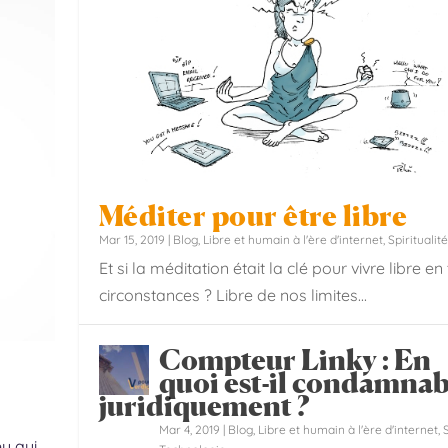
Méditer pour être libre
Mar 15, 2019
|
Blog
,
Libre et humain à l'ère d'internet
,
Spiritualité
Et si la méditation était la clé pour vivre libre en
circonstances ? Libre de nos limites...
d’idéal
on les travaux d...
ar un collectif de méde...
Compteur Linky : En
quoi est-il condamnab
juridiquement ?
Mar 4, 2019
|
Blog
,
Libre et humain à l'ère d'internet
,
eu qui