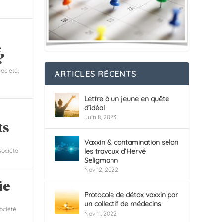
e
?
Société
,
ARTICLES RÉCENTS
Lettre à un jeune en quête
d’idéal
Juin 8, 2023
ts
Vaxxin & contamination selon
Société
les travaux d’Hervé
Seligmann
Nov 12, 2022
ie
Protocole de détox vaxxin par
un collectif de médecins
ociété
Nov 11, 2022