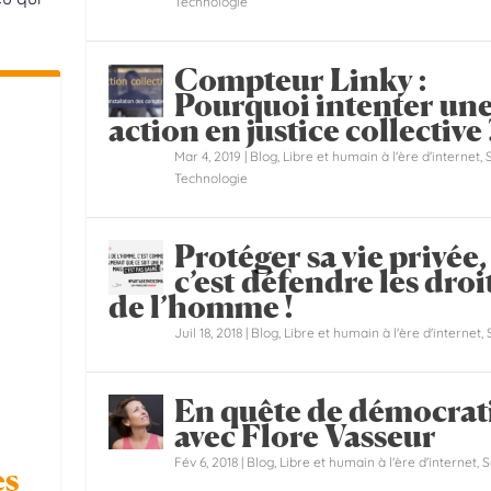
Technologie
Compteur Linky :
Pourquoi intenter un
action en justice collective 
Mar 4, 2019
|
Blog
,
Libre et humain à l'ère d'internet
,
Technologie
Protéger sa vie privée,
c’est défendre les droi
de l’homme !
Juil 18, 2018
|
Blog
,
Libre et humain à l'ère d'internet
,
En quête de démocrat
avec Flore Vasseur
Fév 6, 2018
|
Blog
,
Libre et humain à l'ère d'internet
,
S
es