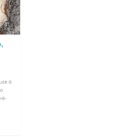
,
euse à
to
ré-