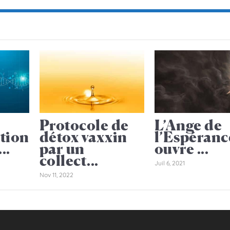
Protocole de
L’Ange de
tion
détox vaxxin
l’Espéranc
..
par un
ouvre ...
collect...
Juil 6, 2021
Nov 11, 2022