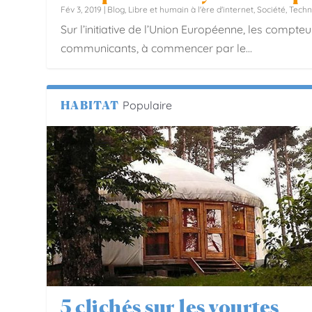
Fév 3, 2019
|
Blog
,
Libre et humain à l'ère d'internet
,
Société
,
Techn
Sur l’initiative de l’Union Européenne, les compteu
communicants, à commencer par le...
HABITAT
Populaire
5 clichés sur les yourtes