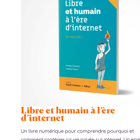
Lettre à un jeune en quête 
Vaxxin & contamination sel
Protocole de détox vaxxin p
Libre et humain à l’ère
Juin 8, 2023
Nov 12, 2022
Nov 11, 2022
|
|
|
Blog
Blog
Blog
,
Trouver sa voie
d’internet
Un livre numérique pour comprendre pourquoi et
comment protéger sa vie privée sur internet. Un enj