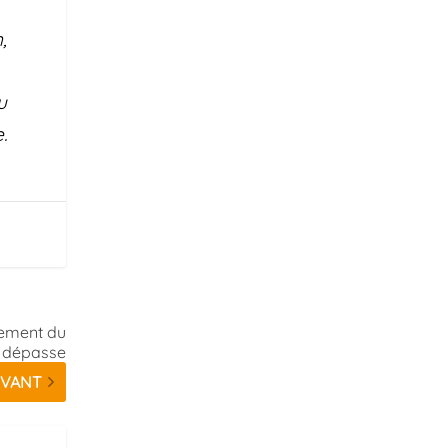
,
u
.
gement du
a dépasse
IVANT