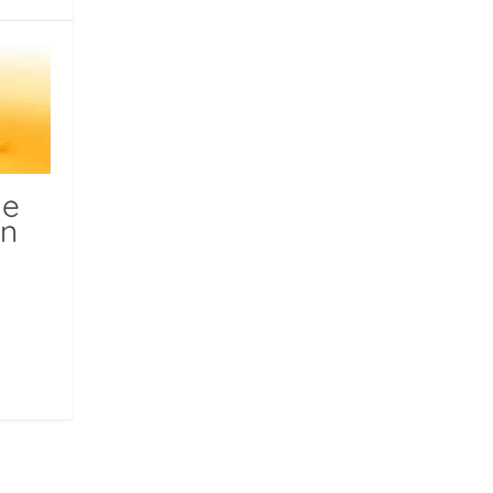
de
in