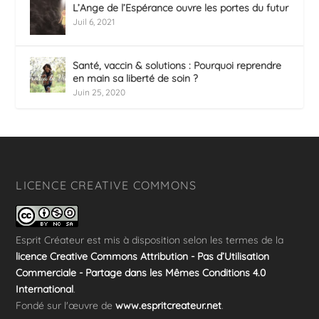
L’Ange de l’Espérance ouvre les portes du futur
Juil 6, 2021
Santé, vaccin & solutions : Pourquoi reprendre
en main sa liberté de soin ?
Juin 25, 2020
LICENCE CREATIVE COMMONS
Esprit Créateur
est mis à disposition selon les termes de la
licence Creative Commons Attribution - Pas d’Utilisation
Commerciale - Partage dans les Mêmes Conditions 4.0
International
.
Fondé sur l'œuvre de
www.espritcreateur.net
.