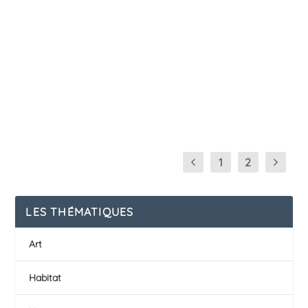
Déc 8, 2016
|
Blog
,
Libre et humain à l'ère d'internet
,
Technologie
Itopie, une société coopérative fondée par
Maurizio Notarangelo et Esteban Briones à
Genève, se...
EN SAVOIR PLUS
1
2
LES THÉMATIQUES
Art
Habitat