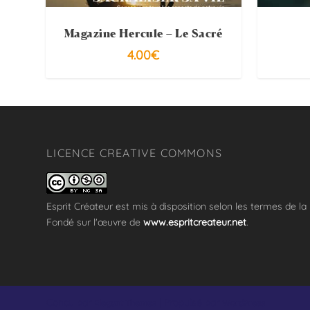
Magazine Hercule – Le Sacré
4.00
€
LICENCE CREATIVE COMMONS
Esprit Créateur
est mis à disposition selon les termes de la
Fondé sur l'œuvre de
www.espritcreateur.net
.
Conçu par
| Propulsé par
Elegant Themes
WordPress