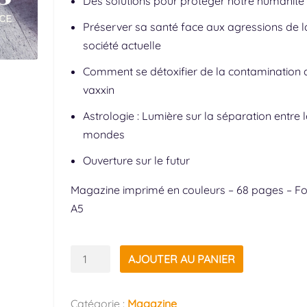
Des solutions pour protéger notre humanité
Préserver sa santé face aux agressions de l
société actuelle
Comment se détoxifier de la contamination 
vaxxin
Astrologie : Lumière sur la séparation entre l
mondes
Ouverture sur le futur
Magazine imprimé en couleurs – 68 pages – F
A5
quantité
AJOUTER AU PANIER
de
Magazine
Catégorie :
Magazine