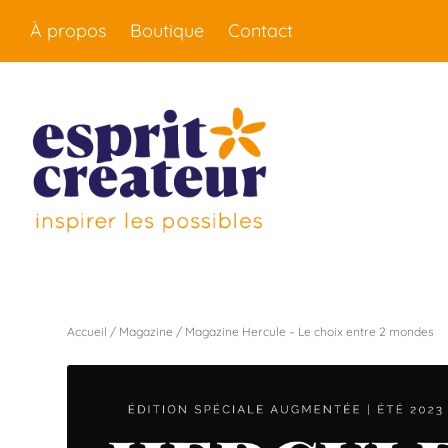
À propos
Boutique
Contact
Accueil
/
Magazine
/ Magazine Hercule – Le choix entre 2 mondes