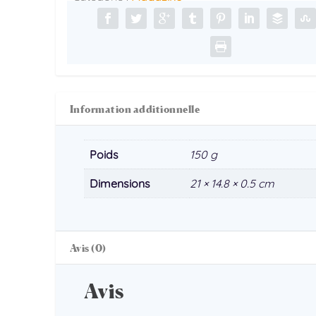
Hercule
-
Le
choix
entre
2
Information additionnelle
mondes
Poids
150 g
Dimensions
21 × 14.8 × 0.5 cm
Avis (0)
Avis